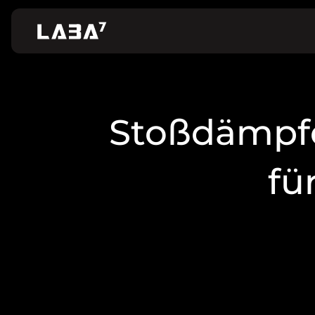
Stoßdämpfe
fü