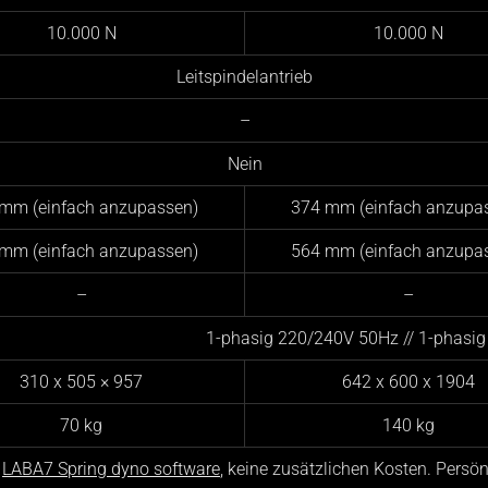
10.000 N
10.000 N
Leitspindelantrieb
–
Nein
mm (einfach anzupassen)
374 mm (einfach anzupa
mm (einfach anzupassen)
564 mm (einfach anzupa
–
–
1-phasig 220/240V 50Hz // 1-phasi
310 x 505 × 957
642 x 600 x 1904
70 kg
140 kg
LABA7 Spring dyno software
,
keine zusätzlichen Kosten. Persön