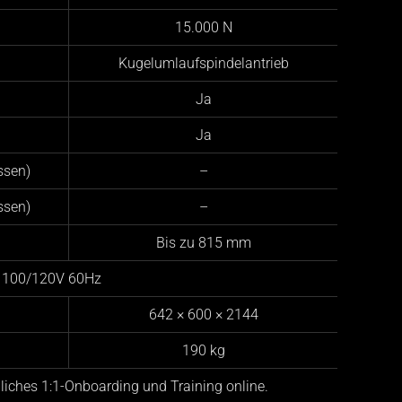
15.000 N
Kugelumlaufspindelantrieb
Ja
Ja
ssen)
–
ssen)
–
Bis zu 815 mm
g 100/120V 60Hz
642 × 600 × 2144
190 kg
liches 1:1-Onboarding und Training online.