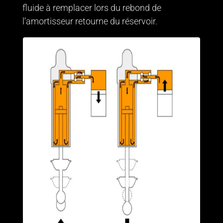
fluide à remplacer lors du rebond de
l’amortisseur retourne du réservoir.