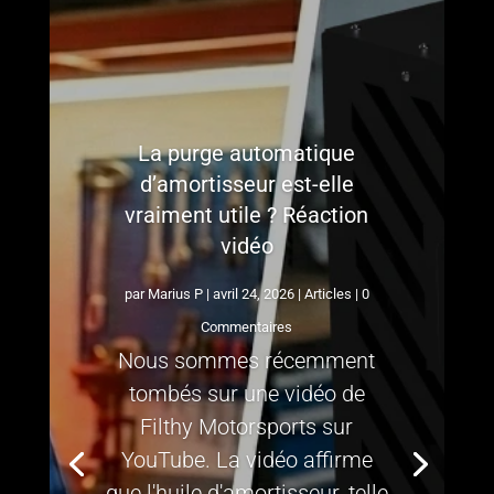
La purge automatique
d’amortisseur est-elle
vraiment utile ? Réaction
vidéo
par
Marius P
|
avril 24, 2026
|
Articles
| 0
Commentaires
Nous sommes récemment
tombés sur une vidéo de
Filthy Motorsports sur
YouTube. La vidéo affirme
que l'huile d'amortisseur, telle